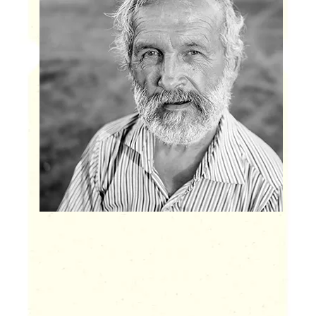
ATTICUS FINCH
fisherman & owner