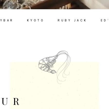
KYBAR
KYOTO
RUBY JACK
ED
OUR